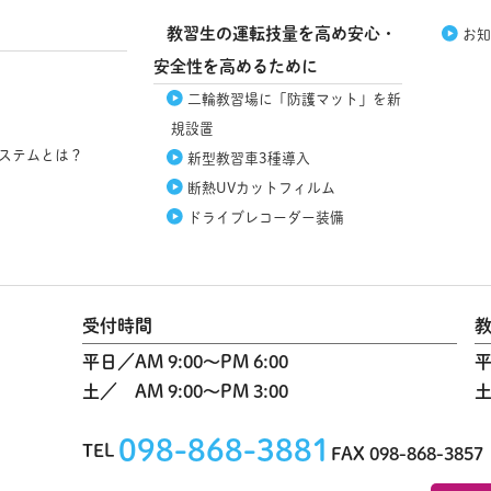
教習生の運転技量を高め安心・
お知
安全性を高めるために
二輪教習場に「防護マット」を新
規設置
ステムとは？
新型教習車3種導入
断熱UVカット
フィルム
ドライブレコーダー
装備
受付時間
平日
AM 9:00～PM 6:00
土
AM 9:00～PM 3:00
098-868-3881
TEL
FAX 098-868-3857