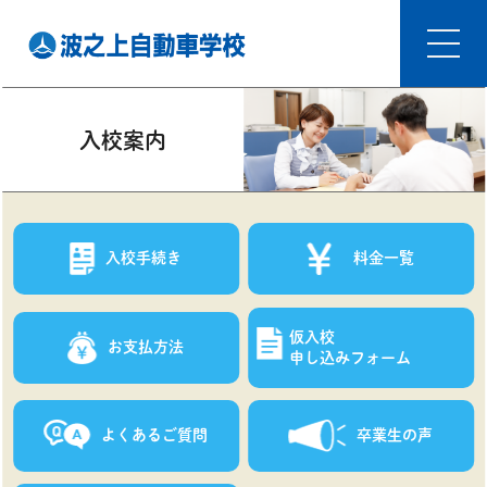
入校案内
入校手続き
料金一覧
仮入校
お支払方法
申し込みフォーム
よくあるご質問
卒業生の声