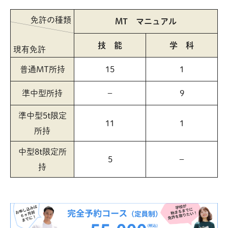
免許の種類
MT マニュアル
技 能
学 科
現有免許
普通MT所持
15
1
準中型所持
−
9
準中型5t限定
11
1
所持
中型8t限定所
5
−
持