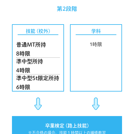
第2段階
技能 (校外)
学科
普通MT所持
1時限
8時限
準中型所持
4時限
準中型5t限定所持
6時限
卒業検定 (路上技能)
※不合格の場合、技能１時間以上の補修教習