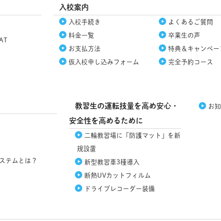
入校案内
入校手続き
よくあるご質問
料金一覧
卒業生の声
AT
お支払方法
特典＆
キャンペー
仮入校
申し込みフォーム
完全予約コース
教習生の運転技量を高め安心・
お知
安全性を高めるために
二輪教習場に「防護マット」を新
規設置
ステムとは？
新型教習車3種導入
断熱UVカット
フィルム
ドライブレコーダー
装備