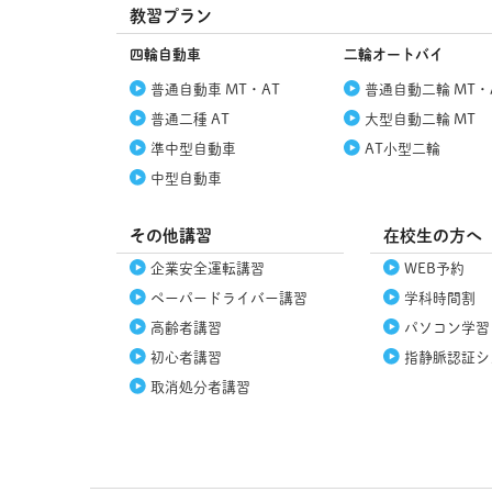
教習プラン
四輪自動車
二輪オートバイ
普通自動車 MT・AT
普通自動二輪 MT・
普通二種 AT
大型自動二輪 MT
準中型自動車
AT小型二輪
中型自動車
その他講習
在校生の方へ
企業安全運転講習
WEB予約
ペーパードライバー講習
学科時間割
高齢者講習
パソコン学習
初心者講習
指静脈認証シ
取消処分者講習