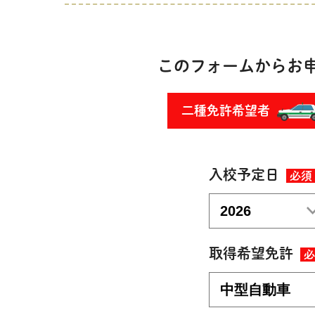
このフォームからお
二種免許希望者
入校予定日
必須
取得希望免許
必