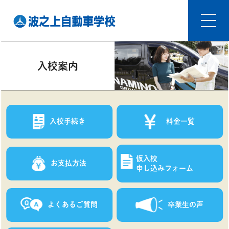
入校案内
入校手続き
料金一覧
仮入校
お支払方法
申し込みフォーム
よくあるご質問
卒業生の声